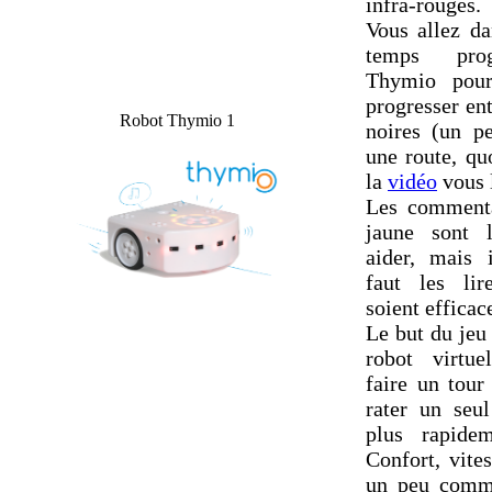
infra-rouges.
Vous allez d
temps pro
Thymio pour
progresser en
Robot Thymio 1
noires (un 
une route, qu
la
vidéo
vous 
Les commenta
jaune sont 
aider, mais i
faut les lir
soient efficac
Le but du jeu 
robot virtu
faire un tour
rater un seul
plus rapidem
Confort, vites
un peu comm