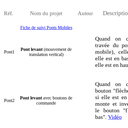
Descripti
Réf.
Nom du projet
Auteur
Fiche de suivi Ponts Mobiles
Quand on c
travée du po
Pont levant
(mouvement de
mobile), cel
Pont1
translation vertical)
elle est en ba
elle est en ha
Quand on c
bouton "flèch
si elle est en
Pont levant
avec boutons de
Pont2
commande
monte et inv
le bouton "f
bas".
Vidéo