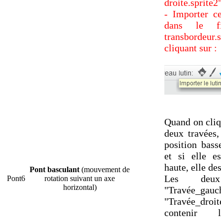
droite.sprite2
- Importer c
dans le fi
transbord
cliquant sur :
Quand on cliq
deux travées,
position bass
et si elle e
haute, elle de
Pont basculant
(mouvement de
Les deux
Pont6
rotation suivant un axe
horizontal)
"Travée_
"Travée_dro
contenir 