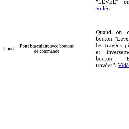
"LEVEE" o
Vidéo
Quand on c
bouton "Lever
les travées p
Pont basculant
avec boutons
Pont7
de commande
et inverse
bouton "B
travées".
Vidé