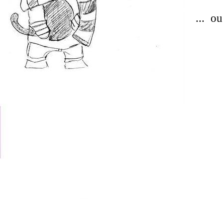
... o