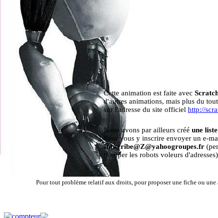
Cette animation est faite avec
Scratc
d'autres animations, mais plus du tou
sur l'adresse du site officiel
http://scr
Nous avons par ailleurs créé
une list
Pour vous y inscrire envoyer un e-ma
subscribe@Z@yahoogroupes.fr
(pen
tromper les robots voleurs d'adresses)
Pour tout problème relatif aux droits, pour proposer une fiche ou une a